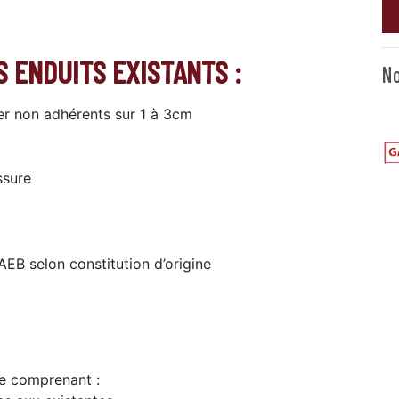
 ENDUITS EXISTANTS :
No
er non adhérents sur 1 à 3cm
ssure
EB selon constitution d’origine
le comprenant :