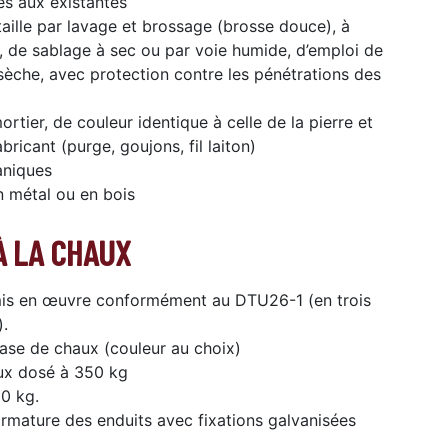
es aux existantes
aille par lavage et brossage (brosse douce), à
n, de sablage à sec ou par voie humide, d’emploi de
sèche, avec protection contre les pénétrations des
tier, de couleur identique à celle de la pierre et
ricant (purge, goujons, fil laiton)
aniques
n métal ou en bois
À LA CHAUX
 mis en œuvre conformément au DTU26-1 (en trois
).
base de chaux (couleur au choix)
aux dosé à 350 kg
00 kg.
armature des enduits avec fixations galvanisées