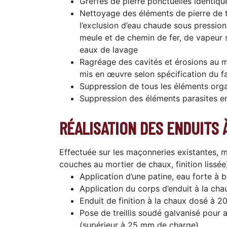
Greffes de pierre ponctuelles identiqu
Nettoyage des éléments de pierre de t
l’exclusion d’eau chaude sous pressio
meule et de chemin de fer, de vapeur 
eaux de lavage
Ragréage des cavités et érosions au mor
mis en œuvre selon spécification du fab
Suppression de tous les éléments org
Suppression des éléments parasites e
RÉALISATION DES ENDUITS 
Effectuée sur les maçonneries existantes,
couches au mortier de chaux, finition lissée
Application d’une patine, eau forte à 
Application du corps d’enduit à la ch
Enduit de finition à la chaux dosé à 2
Pose de treillis soudé galvanisé pour 
(supérieur à 25 mm de charge)