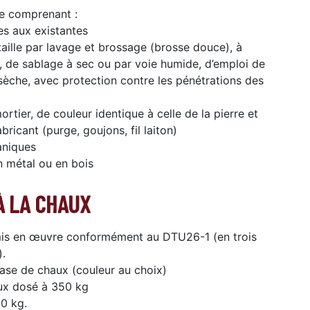
le comprenant :
es aux existantes
aille par lavage et brossage (brosse douce), à
n, de sablage à sec ou par voie humide, d’emploi de
sèche, avec protection contre les pénétrations des
tier, de couleur identique à celle de la pierre et
ricant (purge, goujons, fil laiton)
aniques
n métal ou en bois
À LA CHAUX
 mis en œuvre conformément au DTU26-1 (en trois
).
base de chaux (couleur au choix)
aux dosé à 350 kg
00 kg.