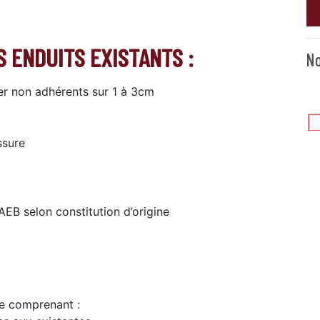
 ENDUITS EXISTANTS :
No
er non adhérents sur 1 à 3cm
ssure
EB selon constitution d’origine
le comprenant :