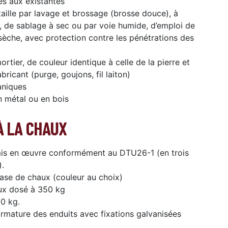
es aux existantes
aille par lavage et brossage (brosse douce), à
n, de sablage à sec ou par voie humide, d’emploi de
sèche, avec protection contre les pénétrations des
tier, de couleur identique à celle de la pierre et
ricant (purge, goujons, fil laiton)
aniques
n métal ou en bois
À LA CHAUX
 mis en œuvre conformément au DTU26-1 (en trois
).
base de chaux (couleur au choix)
aux dosé à 350 kg
00 kg.
armature des enduits avec fixations galvanisées