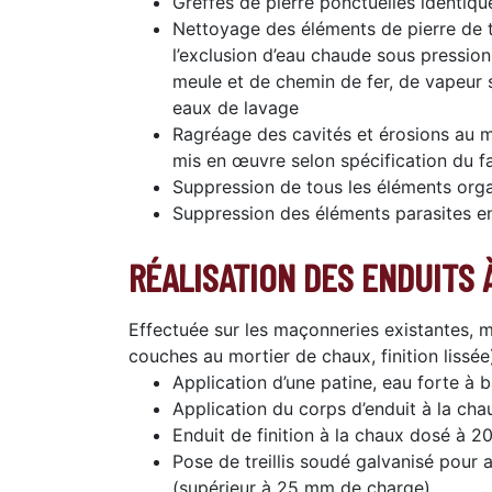
Greffes de pierre ponctuelles identiqu
Nettoyage des éléments de pierre de t
l’exclusion d’eau chaude sous pressio
meule et de chemin de fer, de vapeur 
eaux de lavage
Ragréage des cavités et érosions au mor
mis en œuvre selon spécification du fab
Suppression de tous les éléments org
Suppression des éléments parasites e
RÉALISATION DES ENDUITS 
Effectuée sur les maçonneries existantes,
couches au mortier de chaux, finition lissée
Application d’une patine, eau forte à 
Application du corps d’enduit à la ch
Enduit de finition à la chaux dosé à 2
Pose de treillis soudé galvanisé pour 
(supérieur à 25 mm de charge)