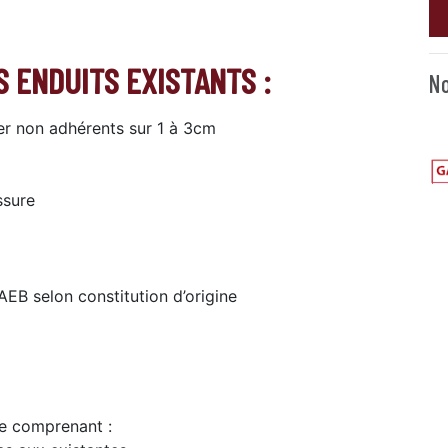
 ENDUITS EXISTANTS :
No
er non adhérents sur 1 à 3cm
ssure
EB selon constitution d’origine
le comprenant :