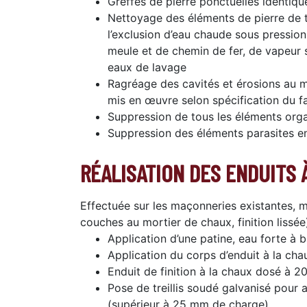
Greffes de pierre ponctuelles identiqu
Nettoyage des éléments de pierre de t
l’exclusion d’eau chaude sous pressio
meule et de chemin de fer, de vapeur 
eaux de lavage
Ragréage des cavités et érosions au mor
mis en œuvre selon spécification du fab
Suppression de tous les éléments org
Suppression des éléments parasites e
RÉALISATION DES ENDUITS 
Effectuée sur les maçonneries existantes,
couches au mortier de chaux, finition lissée
Application d’une patine, eau forte à 
Application du corps d’enduit à la ch
Enduit de finition à la chaux dosé à 2
Pose de treillis soudé galvanisé pour 
(supérieur à 25 mm de charge)