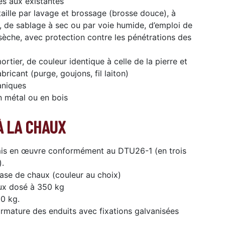
es aux existantes
aille par lavage et brossage (brosse douce), à
n, de sablage à sec ou par voie humide, d’emploi de
sèche, avec protection contre les pénétrations des
tier, de couleur identique à celle de la pierre et
ricant (purge, goujons, fil laiton)
aniques
n métal ou en bois
À LA CHAUX
 mis en œuvre conformément au DTU26-1 (en trois
).
base de chaux (couleur au choix)
aux dosé à 350 kg
00 kg.
armature des enduits avec fixations galvanisées