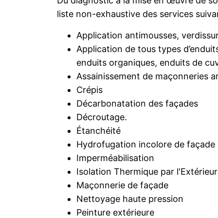
Du diagnostic à la mise en œuvre de so
liste non-exhaustive des services suiva
Application antimousses, verdissu
Application de tous types d’enduits
enduits organiques, enduits de cu
Assainissement de maçonneries an
Crépis
Décarbonatation des façades
Décroutage.
Étanchéité
Hydrofugation incolore de façade 
Imperméabilisation
Isolation Thermique par l'Extérieur
Maçonnerie de façade
Nettoyage haute pression
Peinture extérieure