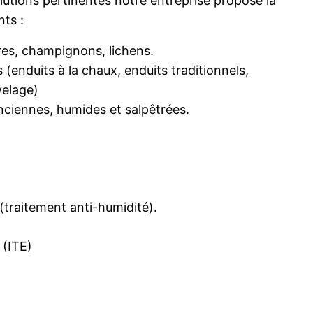
lutions pertinentes notre entreprise propose la
nts :
res, champignons, lichens.
 (enduits à la chaux, enduits traditionnels,
velage)
ciennes, humides et salpêtrées.
(traitement anti-humidité).
 (ITE)