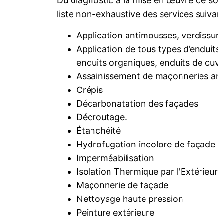
Du diagnostic à la mise en œuvre de so
liste non-exhaustive des services suiva
Application antimousses, verdissu
Application de tous types d’enduits
enduits organiques, enduits de cu
Assainissement de maçonneries an
Crépis
Décarbonatation des façades
Décroutage.
Étanchéité
Hydrofugation incolore de façade 
Imperméabilisation
Isolation Thermique par l'Extérieur
Maçonnerie de façade
Nettoyage haute pression
Peinture extérieure