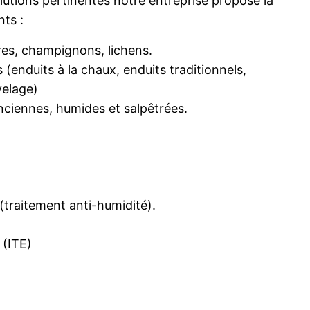
lutions pertinentes notre entreprise propose la
nts :
res, champignons, lichens.
 (enduits à la chaux, enduits traditionnels,
velage)
ciennes, humides et salpêtrées.
(traitement anti-humidité).
 (ITE)