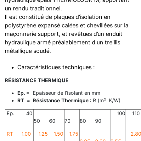
un rendu traditionnel.
Il est constitué de plaques d’isolation en
polystyrène expansé calées et chevillées sur la
maçonnerie support, et revêtues d’un enduit
hydraulique armé préalablement d'un treillis
métallique soudé.
Caractéristiques techniques :
RÉSISTANCE THERMIQUE
Ep.
= Epaisseur de l’isolant en mm
RT
=
Résistance Thermique
: R (m². K/W)
Ep.
40
100
110
50
60
70
80
90
RT
1.00
1.25
1.50
1.75
2.8