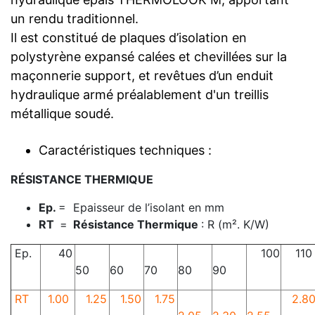
un rendu traditionnel.
Il est constitué de plaques d’isolation en
polystyrène expansé calées et chevillées sur la
maçonnerie support, et revêtues d’un enduit
hydraulique armé préalablement d'un treillis
métallique soudé.
Caractéristiques techniques :
RÉSISTANCE THERMIQUE
Ep.
= Epaisseur de l’isolant en mm
RT
=
Résistance Thermique
: R (m². K/W)
Ep.
40
100
110
50
60
70
80
90
RT
1.00
1.25
1.50
1.75
2.8