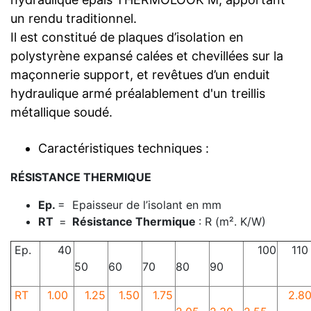
un rendu traditionnel.
Il est constitué de plaques d’isolation en
polystyrène expansé calées et chevillées sur la
maçonnerie support, et revêtues d’un enduit
hydraulique armé préalablement d'un treillis
métallique soudé.
Caractéristiques techniques :
RÉSISTANCE THERMIQUE
Ep.
= Epaisseur de l’isolant en mm
RT
=
Résistance Thermique
: R (m². K/W)
Ep.
40
100
110
50
60
70
80
90
RT
1.00
1.25
1.50
1.75
2.8