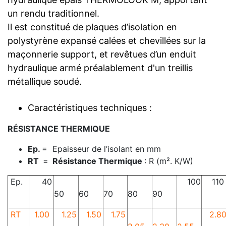
un rendu traditionnel.
Il est constitué de plaques d’isolation en
polystyrène expansé calées et chevillées sur la
maçonnerie support, et revêtues d’un enduit
hydraulique armé préalablement d'un treillis
métallique soudé.
Caractéristiques techniques :
RÉSISTANCE THERMIQUE
Ep.
= Epaisseur de l’isolant en mm
RT
=
Résistance Thermique
: R (m². K/W)
Ep.
40
100
110
50
60
70
80
90
RT
1.00
1.25
1.50
1.75
2.8