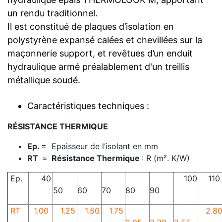
un rendu traditionnel.
Il est constitué de plaques d’isolation en
polystyrène expansé calées et chevillées sur la
maçonnerie support, et revêtues d’un enduit
hydraulique armé préalablement d'un treillis
métallique soudé.
Caractéristiques techniques :
RÉSISTANCE THERMIQUE
Ep.
= Epaisseur de l’isolant en mm
RT
=
Résistance Thermique
: R (m². K/W)
Ep.
40
100
110
50
60
70
80
90
RT
1.00
1.25
1.50
1.75
2.8