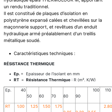
un rendu traditionnel.
Il est constitué de plaques d’isolation en
polystyrène expansé calées et chevillées sur la
maçonnerie support, et revêtues d’un enduit
hydraulique armé préalablement d'un treillis
métallique soudé.
Caractéristiques techniques :
RÉSISTANCE THERMIQUE
Ep.
= Epaisseur de l’isolant en mm
RT
=
Résistance Thermique
: R (m². K/W)
Ep.
40
100
110
50
60
70
80
90
RT
1.00
1.25
1.50
1.75
2.8