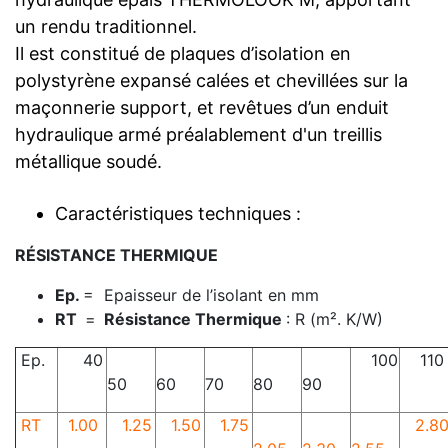
un rendu traditionnel.
Il est constitué de plaques d’isolation en
polystyrène expansé calées et chevillées sur la
maçonnerie support, et revêtues d’un enduit
hydraulique armé préalablement d'un treillis
métallique soudé.
Caractéristiques techniques :
RÉSISTANCE THERMIQUE
Ep.
= Epaisseur de l’isolant en mm
RT
=
Résistance Thermique
: R (m². K/W)
Ep.
40
100
110
50
60
70
80
90
RT
1.00
1.25
1.50
1.75
2.8