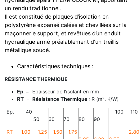
un rendu traditionnel.
Il est constitué de plaques d’isolation en
polystyrène expansé calées et chevillées sur la
maçonnerie support, et revêtues d’un enduit
hydraulique armé préalablement d'un treillis
métallique soudé.
Caractéristiques techniques :
RÉSISTANCE THERMIQUE
Ep.
= Epaisseur de l’isolant en mm
RT
=
Résistance Thermique
: R (m². K/W)
Ep.
40
100
110
50
60
70
80
90
RT
1.00
1.25
1.50
1.75
2.8