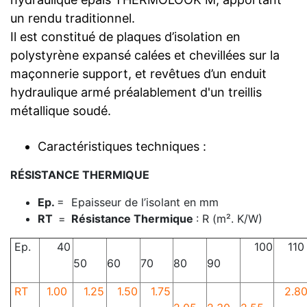
un rendu traditionnel.
Il est constitué de plaques d’isolation en
polystyrène expansé calées et chevillées sur la
maçonnerie support, et revêtues d’un enduit
hydraulique armé préalablement d'un treillis
métallique soudé.
Caractéristiques techniques :
RÉSISTANCE THERMIQUE
Ep.
= Epaisseur de l’isolant en mm
RT
=
Résistance Thermique
: R (m². K/W)
Ep.
40
100
110
50
60
70
80
90
RT
1.00
1.25
1.50
1.75
2.8